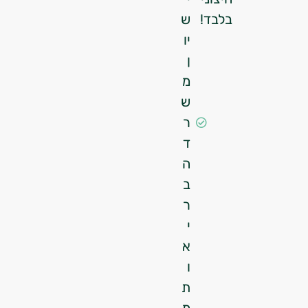
בלבד!
ש
יו
ן
מ
ש
ר
ד
ה
ב
ר
י
א
ו
ת