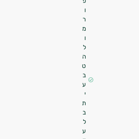
פ
ו
ר
מ
ו
ל
ה
ט
ב
ע
י
ת
ב
ל
ע