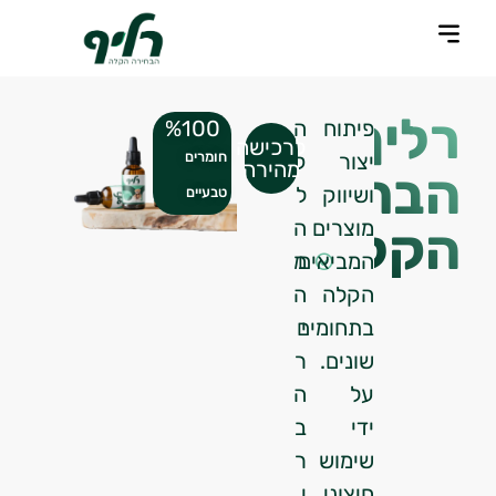
 קשר
הכל התחיל
ות מרוצים
ירות לקוחות אזוריים
ן השימוש
ון של רליף
ות ותשובות
ליף
%
100
פיתוח
ה
לרכישה
חומרים
יצור
ק
מהירה
בחירה
ושיווק
ל
טבעיים
מוצרים
ה
קלה
המביאים
מ
הקלה
ה
י
בתחומים
שונים.
ר
על
ה
ידי
ב
שימוש
ר
חיצוני
י