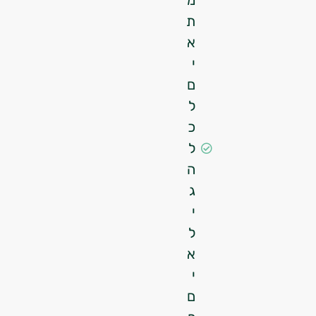
מ
ת
א
י
ם
ל
כ
ל
ה
ג
י
ל
א
י
ם