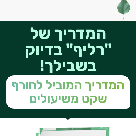
המדריך של
"רליף" בדיוק
בשבילך!
מדריך המוביל לחורף
שקט משיעולים