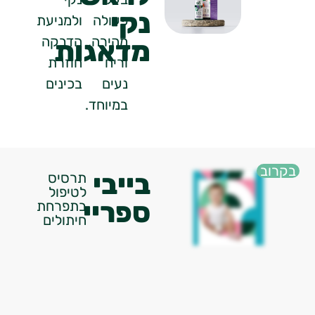
נקי
פעולה
ולמניעת
מהירה,
הדבקה
מדאגות
וריח
חוזרת
נעים
בכינים
במיוחד.
רוב
בייבי
תרסיס
לטיפול
ספריי
בתפרחת
חיתולים